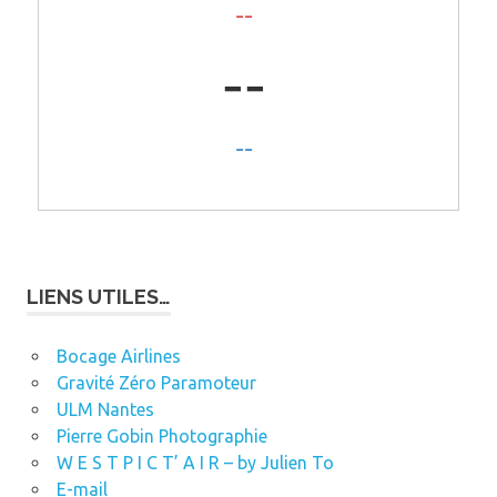
LIENS UTILES…
Bocage Airlines
Gravité Zéro Paramoteur
ULM Nantes
Pierre Gobin Photographie
W E S T P I C T’ A I R – by Julien To
E-mail