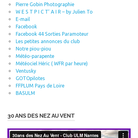
Pierre Gobin Photographie
W E S T P I C T’ A I R – by Julien To
E-mail
Facebook
Facebook 44 Sorties Paramoteur
Les petites annonces du club
Notre piou-piou
Météo-parapente
Météociel Héric ( WFR par heure)
Ventusky
GOTOpilotes
FFPLUM Pays de Loire
BASULM
30 ANS DES NEZ AU VENT
Lecteur