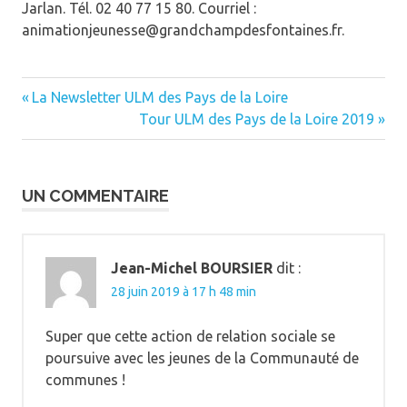
Jarlan. Tél. 02 40 77 15 80. Courriel :
animationjeunesse@grandchampdesfontaines.fr.
Grandchamps-des-Fontaines
Jeunes
Ouest-France
Previous
Navigation
La Newsletter ULM des Pays de la Loire
Post:
Next
Tour ULM des Pays de la Loire 2019
de
Post:
l’article
UN COMMENTAIRE
Jean-Michel BOURSIER
dit :
28 juin 2019 à 17 h 48 min
Super que cette action de relation sociale se
poursuive avec les jeunes de la Communauté de
communes !