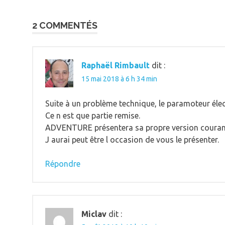
de
l’article
2 COMMENTÉS
Raphaël Rimbault
dit :
15 mai 2018 à 6 h 34 min
Suite à un problème technique, le paramoteur élec
Ce n est que partie remise.
ADVENTURE présentera sa propre version courant
J aurai peut être l occasion de vous le présenter.
Répondre
Miclav
dit :