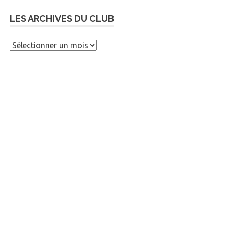
LES ARCHIVES DU CLUB
Les
archives
du
club