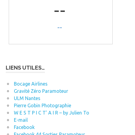
LIENS UTILES…
Bocage Airlines
Gravité Zéro Paramoteur
ULM Nantes
Pierre Gobin Photographie
W E S T P I C T’ A I R – by Julien To
E-mail
Facebook
Facebook 44 Sorties Paramoteur