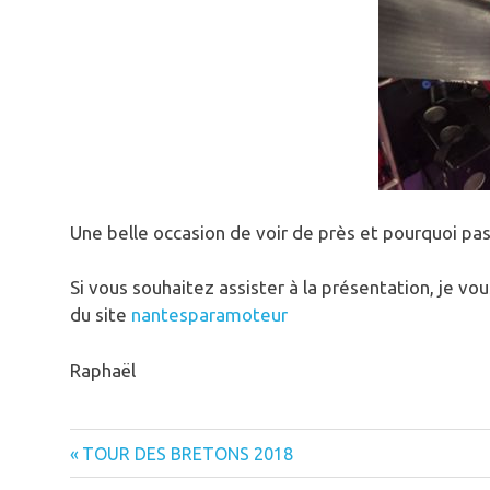
Une belle occasion de voir de près et pourquoi pa
Si vous souhaitez assister à la présentation, je v
du site
nantesparamoteur
Raphaël
électrique
exomo
ffplum
paramoteur
Previous
Navigation
TOUR DES BRETONS 2018
Post: